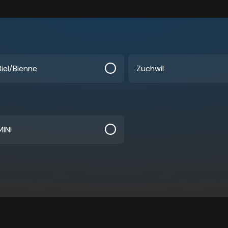
Biel/Bienne
Zuchwil
MINI