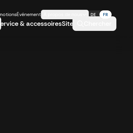
omotions
Événements
À propos de nous
DE
FR
ervice & accessoires
Sites
Chercher