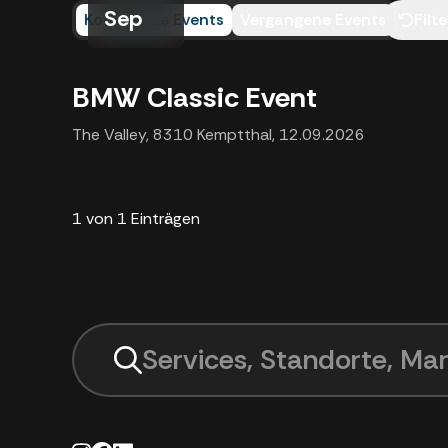
Sep
Kommende Events
Vergangene Events
Filt
BMW Classic Event
The Valley, 8310 Kemptthal
,
12.09.2026
1 von 1 Einträgen
Services, Standorte, Mar