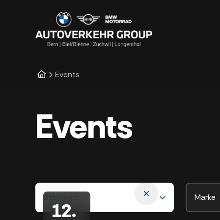
Events
Events
Standort
:
Marke
12
.