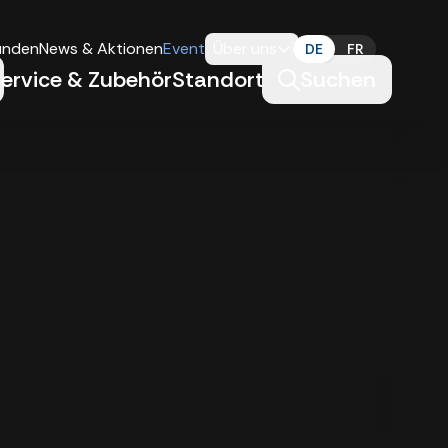
unden
News & Aktionen
Events
Über uns
DE
FR
ervice & Zubehör
Standorte
Suchen