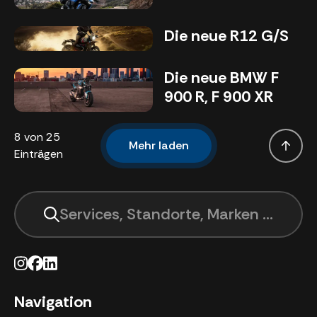
Die neue R12 G/S
Die neue BMW F
900 R, F 900 XR
8 von 25
Mehr laden
Nach 
Einträgen
Services, Standorte, Marken suchen .
Navigation