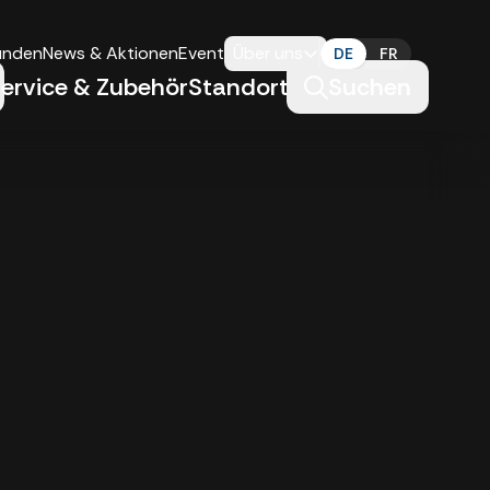
unden
News & Aktionen
Events
Über uns
DE
FR
ervice & Zubehör
Standorte
Suchen