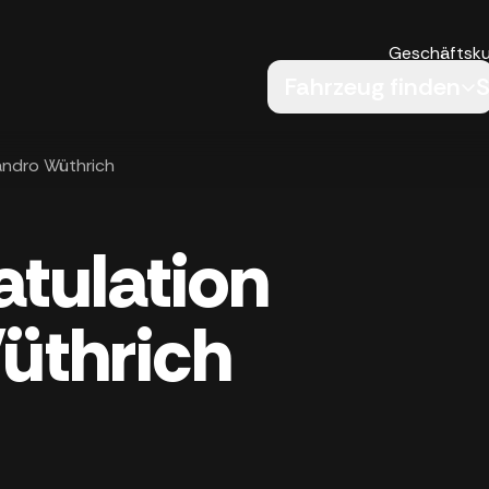
Geschäftsk
Fahrzeug finden
S
Sandro Wüthrich
atulation
üthrich